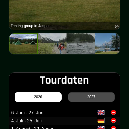
Tenting group in Jasper
Hiki
Tourdaten
2026
2027
6. Juni - 27. Juni
4. Juli - 25. Juli
1. August - 22. August