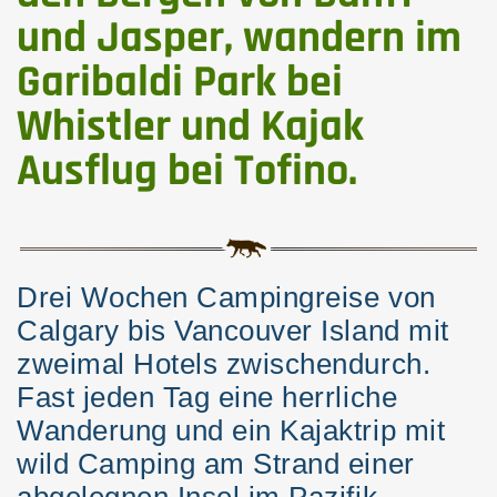
Westkanada Rundreise, Hotels, 17
und Jasper, wandern im
Tage
Garibaldi Park bei
Sechs Nationalparks an die
Whistler und Kajak
Westküste, Hotels, 14 Tage
Ausflug bei Tofino.
Calgary - Vancouver Roadtrip,
Camping, 15 Tage
Rocky Mountains - Meeresinseln,
Camping, 22 Tage
Drei Wochen Campingreise von
Calgary bis Vancouver Island mit
Wandern und Kayak Vancouver
zweimal Hotels zwischendurch.
Island, Camping, 7 Tage
Fast jeden Tag eine herrliche
Rundreise auf Vancouver Island,
Wanderung und ein Kajaktrip mit
Hotels, 10 Tage
wild Camping am Strand einer