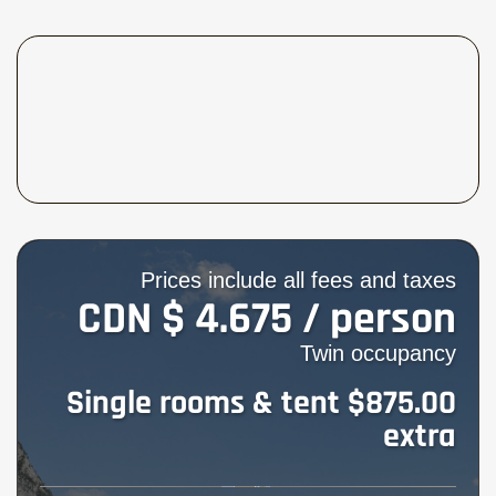
Whistler im Küstengebirge
12
Whistler / Squamish, Wanderung im
13
Garibaldi Park
Sea to Sky Highway nach Vancouver,
14
Hotel
Sooke, Wanderung auf Vancouver
15
Prices include all fees and taxes
Island
CDN $ 4.675 / person
Sooke, Tageswanderung
16
Twin occupancy
Single rooms & tent $875.00
Via Botanical Beach nach Parksville
17
extra
Parksville, wandern im Stratchcona
18
Park