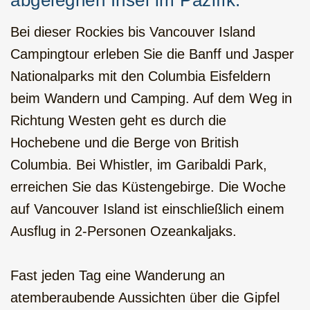
abgelegnen Insel im Pazifik.
Rocky Mountain Pionier
Familienreise, Camping, 10 Tage
Bei dieser Rockies bis Vancouver Island
Campingtour erleben Sie die Banff und Jasper
Von Rockies nach Alaska - Go Wild,
Camping, 22 Tage
Nationalparks mit den Columbia Eisfeldern
beim Wandern und Camping. Auf dem Weg in
Kanu auf deine eigene Insel, 2 oder
Richtung Westen geht es durch die
mehr Tage
Hochebene und die Berge von British
Winterulaub in den kanadischen
Columbia. Bei Whistler, im Garibaldi Park,
Rockies, 11 Tage
erreichen Sie das Küstengebirge. Die Woche
auf Vancouver Island ist einschließlich einem
Ausflug in 2-Personen Ozeankaljaks.
Fast jeden Tag eine Wanderung an
atemberaubende Aussichten über die Gipfel